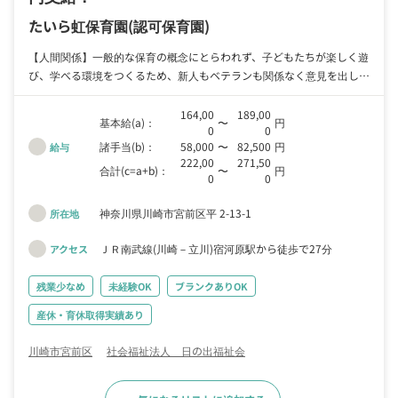
たいら虹保育園
(認可保育園)
【人間関係】一般的な保育の概念にとらわれず、子どもたちが楽しく遊
び、学べる環境をつくるため、新人もベテランも関係なく意見を出し合
いながら働ける職場です。
164,00
189,00
基本給(a)：
〜
円
0
0
諸手当(b)：
58,000
〜
82,500
円
給与
222,00
271,50
合計(c=a+b)：
〜
円
0
0
神奈川県川崎市宮前区平 2-13-1
所在地
ＪＲ南武線(川崎－立川)宿河原駅から徒歩で27分
アクセス
残業少なめ
未経験OK
ブランクありOK
産休・育休取得実績あり
川崎市宮前区
社会福祉法人 日の出福祉会