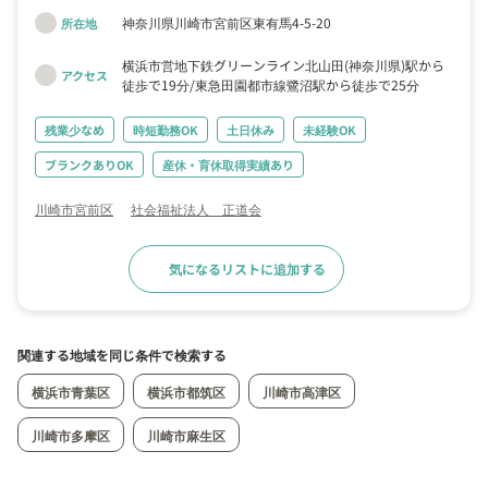
園づくりをしていきませんか？あなたからのご応募をお待ちしていま
神奈川県川崎市宮前区東有馬4-5-20
所在地
す！
横浜市営地下鉄グリーンライン北山田(神奈川県)駅から
アクセス
徒歩で19分
東急田園都市線鷺沼駅から徒歩で25分
残業少なめ
時短勤務OK
土日休み
未経験OK
ブランクありOK
産休・育休取得実績あり
川崎市宮前区
社会福祉法人 正道会
気になるリストに追加する
求人詳細へ
関連する地域を同じ条件で検索する
横浜市青葉区
横浜市都筑区
川崎市高津区
川崎市多摩区
川崎市麻生区