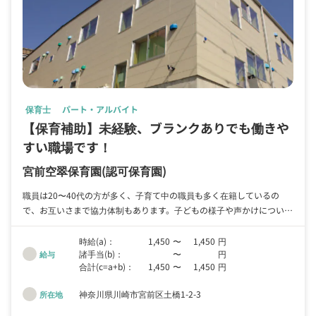
保育士
パート・アルバイト
【保育補助】未経験、ブランクありでも働きや
すい職場です！
宮前空翠保育園
(認可保育園)
職員は20〜40代の方が多く、子育て中の職員も多く在籍しているの
で、お互いさまで協力体制もあります。子どもの様子や声かけについて
の相談がしやすい職場です。
時給(a)：
1,450
〜
1,450
円
諸手当(b)：
〜
円
給与
合計(c=a+b)：
1,450
〜
1,450
円
神奈川県川崎市宮前区土橋1-2-3
所在地