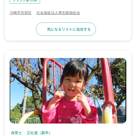
ブランクありOK
川崎市宮前区
社会福祉法人厚生館福祉会
気になるリストに追加する
求人詳細へ
保育士
正社員（新卒）