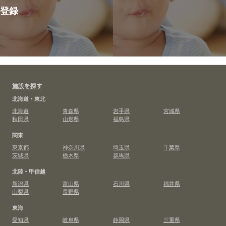
登録
施設を探す
北海道・東北
北海道
青森県
岩手県
宮城県
秋田県
山形県
福島県
関東
東京都
神奈川県
埼玉県
千葉県
茨城県
栃木県
群馬県
北陸・甲信越
新潟県
富山県
石川県
福井県
山梨県
長野県
東海
愛知県
岐阜県
静岡県
三重県