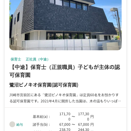
保育士
正社員（中途）
【中途】保育士（正規職員）子どもが主体の認
可保育園
鷺沼ピノキオ保育園
(認可保育園)
川崎市宮前区にある「鷺沼ピノキオ保育園」は定員60名をお預かりす
る認可保育園です。2021年4月に開所した当園は、木の温もりいっぱい
の明るく自然的な保育園で、お子様が楽しく過ごせるよう、きめ細やか
な保育をしています。 ただ今、保育士（中途/正規職員）を応募してい
171,70
177,30
基本給(a)：
〜
円
0
0
ます。法人としては保育園等を40年以上運営しており、その間に蓄積
諸手当(b)：
67,000
〜
67,000
円
給与
されたノウハウがあります。未経験の方も懇切丁寧に指導しますので、
238,70
244,30