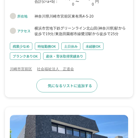
どうぞお気兼ねなくご応募くださいね！保育のお仕事は責任が大きいで
合計(c=a+b)：
〜
円
0
0
すが、その分とてもやりがいがありますよ。 私たちと一緒に、楽しい
園づくりをしていきませんか？あなたからのご応募をお待ちしていま
神奈川県川崎市宮前区東有馬4-5-20
所在地
す！
横浜市営地下鉄グリーンライン北山田(神奈川県)駅から
アクセス
徒歩で19分
東急田園都市線鷺沼駅から徒歩で25分
残業少なめ
時短勤務OK
土日休み
未経験OK
ブランクありOK
産休・育休取得実績あり
川崎市宮前区
社会福祉法人 正道会
気になるリストに追加する
求人詳細へ