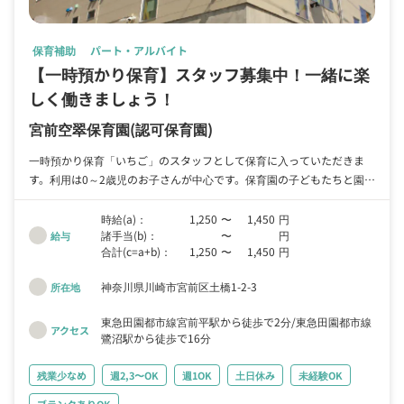
保育補助
パート・アルバイト
【一時預かり保育】スタッフ募集中！一緒に楽
しく働きましょう！
宮前空翠保育園
(認可保育園)
一時預かり保育「いちご」のスタッフとして保育に入っていただきま
す。利用は0～2歳児のお子さんが中心です。保育園の子どもたちと園庭
で遊んだり、行事にも参加したりしています。一時預かり保育は、保育
所等の施設に通われていない児童の保護者が就労や就学、病気や冠婚葬
時給(a)：
1,250
〜
1,450
円
諸手当(b)：
〜
円
祭のほか、子育て負担を軽減する目的（リフレッシュ）などのため利用
給与
合計(c=a+b)：
1,250
〜
1,450
円
していますので、12名程度の少人数で過ごします。ゆったりのんびり
とした環境で関わることができます。時間帯も平日8：30～17：00の時
神奈川県川崎市宮前区土橋1-2-3
所在地
間帯で、子育てしながら少しの時間での就労も可能です。
東急田園都市線宮前平駅から徒歩で2分
東急田園都市線
アクセス
鷺沼駅から徒歩で16分
残業少なめ
週2,3〜OK
週1OK
土日休み
未経験OK