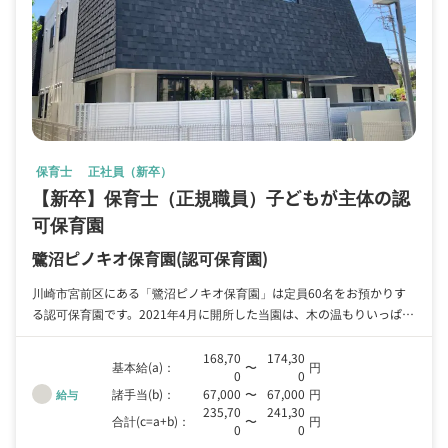
保育士
正社員（新卒）
【新卒】保育士（正規職員）子どもが主体の認
可保育園
鷺沼ピノキオ保育園
(認可保育園)
川崎市宮前区にある「鷺沼ピノキオ保育園」は定員60名をお預かりす
る認可保育園です。2021年4月に開所した当園は、木の温もりいっぱい
の明るく自然的な保育園で、お子様が楽しく過ごせるよう、きめ細やか
な保育をしています。 ただ今、保育士（新卒/正規職員）を応募してい
168,70
174,30
基本給(a)：
〜
円
0
0
ます。法人としては保育園等を40年以上運営しており、その間に蓄積
諸手当(b)：
67,000
〜
67,000
円
給与
されたノウハウがあります。未経験の方も懇切丁寧に指導しますので、
235,70
241,30
どうぞお気兼ねなくご応募くださいね！保育のお仕事は責任が大きいで
合計(c=a+b)：
〜
円
0
0
すが、その分とてもやりがいがありますよ。 私たちと一緒に、楽しい