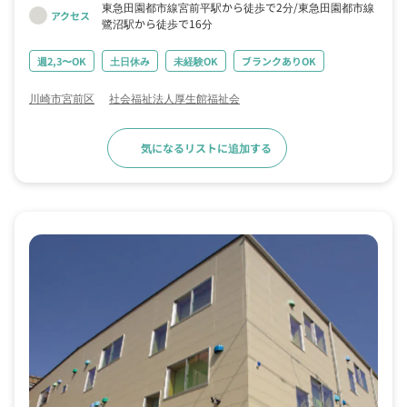
東急田園都市線宮前平駅から徒歩で2分
東急田園都市線
アクセス
鷺沼駅から徒歩で16分
週2,3〜OK
土日休み
未経験OK
ブランクありOK
川崎市宮前区
社会福祉法人厚生館福祉会
気になるリストに追加する
求人詳細へ