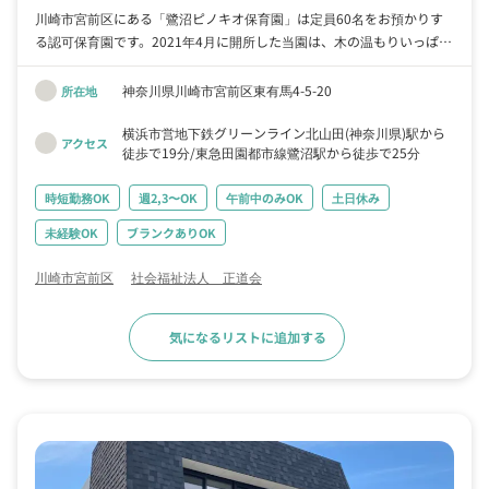
川崎市宮前区にある「鷺沼ピノキオ保育園」は定員60名をお預かりす
る認可保育園です。2021年4月に開所した当園は、木の温もりいっぱい
の明るく自然的な保育園で、お子様が楽しく過ごせるよう、きめ細やか
な保育をしています。 ただ今、保育パートスタッフを応募していま
神奈川県川崎市宮前区東有馬4-5-20
所在地
す。法人としては保育園等を40年以上運営しており、その間に蓄積さ
れたノウハウがあります。未経験の方も懇切丁寧に指導しますので、ど
横浜市営地下鉄グリーンライン北山田(神奈川県)駅から
アクセス
徒歩で19分
東急田園都市線鷺沼駅から徒歩で25分
うぞお気兼ねなくご応募くださいね！保育のお仕事は責任が大きいです
が、その分とてもやりがいがありますよ。 勤務は週2日より相談できま
時短勤務OK
週2,3〜OK
午前中のみOK
土日休み
すので、ご都合をお聞かせくださいね。私たちと一緒に、楽しい園づく
りをしていきませんか？あなたからのご応募をお待ちしています！
未経験OK
ブランクありOK
川崎市宮前区
社会福祉法人 正道会
気になるリストに追加する
求人詳細へ