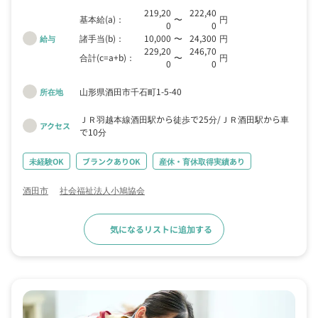
219,20
222,40
基本給(a)：
〜
円
0
0
諸手当(b)：
10,000
〜
24,300
円
給与
229,20
246,70
合計(c=a+b)：
〜
円
0
0
山形県酒田市千石町1-5-40
所在地
ＪＲ羽越本線酒田駅から徒歩で25分
ＪＲ酒田駅から車
アクセス
で10分
未経験OK
ブランクありOK
産休・育休取得実績あり
酒田市
社会福祉法人小鳩協会
気になるリストに追加する
求人詳細へ