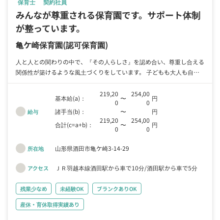
保育士
契約社員
みんなが尊重される保育園です。サポート体制
が整っています。
亀ケ崎保育園
(認可保育園)
人と人との関わりの中で、『その人らしさ』を認め合い、尊重し合える
関係性が築けるような風土づくりをしています。 子どもも大人も自己
肯定感を高め、『自分らしさ』を発揮して生活できるよう一人ひとりの
ありのままを受け入れ、ポジティブな言葉がけを実行しています。
219,20
254,00
基本給(a)：
〜
円
0
0
諸手当(b)：
〜
円
給与
219,20
254,00
合計(c=a+b)：
〜
円
0
0
山形県酒田市亀ケ崎3-14-29
所在地
ＪＲ羽越本線酒田駅から車で10分
酒田駅から車で5分
アクセス
残業少なめ
未経験OK
ブランクありOK
産休・育休取得実績あり