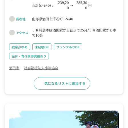
239,20
285,30
合計(c=a+b)：
〜
円
0
0
山形県酒田市千石町1-5-40
所在地
ＪＲ羽越本線酒田駅から徒歩で25分
ＪＲ酒田駅から車
アクセス
で10分
残業少なめ
未経験OK
ブランクありOK
産休・育休取得実績あり
酒田市
社会福祉法人小鳩協会
気になるリストに追加する
求人詳細へ