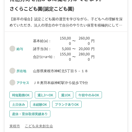
さくらこども園
(認定こども園)
【新卒の場合】認定こども園の運営を学びながら、子どもへの理解を深
めていただき、法人の理念の中で自分のやりたい保育を積極的にしてい
ただきます。 【中途採用の場合】当法人の理念を理解していただき、
その中で経験をもとに教育・保育を行っていただきます。後輩への指導
150,00
260,00
基本給(a)：
〜
円
0
0
や係りの仕事などもお任せしていきたいと思います。 【パート勤務の
諸手当(b)：
5,000
〜
20,000
円
給与
場合】当法人の理念を理解していただき、お仕事ができる時間帯の中で
155,00
280,00
子どもたちに関わっていただきます。 【その他】子どもに関わるお仕
合計(c=a+b)：
〜
円
0
0
事のほかにもたくさんの仕事があります。まずはご相談いただければと
思います。
山形県東根市神町北5丁目５－１８
所在地
ＪＲ奥羽本線神町駅から徒歩で9分
アクセス
時短勤務OK
週2,3〜OK
週1OK
午前中のみOK
土日休み
未経験OK
ブランクありOK
産休・育休取得実績あり
東根市
こども未来創生会