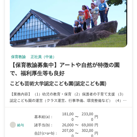
保育教諭
正社員（中途）
【保育教諭募集中】アートや自然が特徴の園
で、福利厚生等も良好
こども芸術大学認定こども園
(認定こども園)
【業務内容】 （1）幼児の教育・保育 （2）保護者の子育て支援 （3）
認定こども園の運営（クラス運営、行事準備、環境整備など） （4）地
域の子育て支援 新卒1年目の先生はクラス担当を持たず、先輩職員につ
いて補助をしながら学びます。中途採用の方は、経験を加味して決定い
181,00
233,00
基本給(a)：
〜
円
0
0
たします。 【こども芸大の働きやすさ】 ・有給休暇年20日に加え、夏
諸手当(b)：
26,000
〜
69,000
円
給与
季・冬季には特別休暇あり ・持ち帰りの仕事はありません ・行事日以
207,00
302,00
外の土曜日の出勤は希望制としています。出勤された方には時間外手当
合計(c=a+b)：
〜
円
0
0