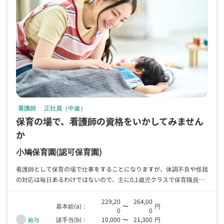
看護師
正社員（中途）
保育の場で、看護師の資格をいかしてみません
か
小鳩保育園
(認可保育園)
看護師として保育の場で仕事をすることになりますが、体調不良や怪我
の対応は毎日あるわけではないので、主に0,1歳児クラスで保育職員と
共にお子さんの生活や成長をサポートしていただきます。
229,20
264,00
基本給(a)：
〜
円
0
0
諸手当(b)：
10,000
〜
21,300
円
給与