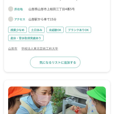
を支給しています（振替休日も可能） ・年間賞与2ヶ月の他、期末手当
あり（令和6年度実績0.5～1.5ヶ月程度） ・育児休業取得100％、その
山形県山形市上桜田三丁目4番5号
所在地
後の復帰も100％です ・時間外手当は全額支給
山形駅から車で15分
アクセス
残業少なめ
土日休み
未経験OK
ブランクありOK
産休・育休取得実績あり
山形市
学校法人東北芸術工科大学
気になるリストに追加する
求人詳細へ