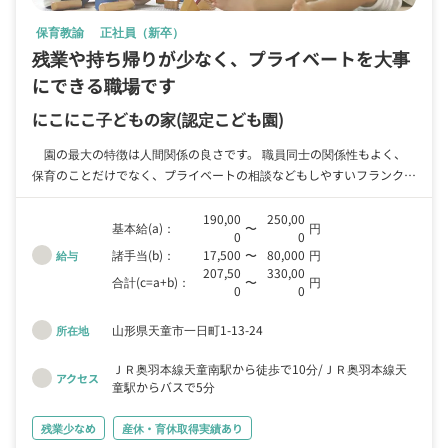
保育教諭
正社員（新卒）
残業や持ち帰りが少なく、プライベートを大事
にできる職場です
にこにこ子どもの家
(認定こども園)
園の最大の特徴は人間関係の良さです。 職員同士の関係性もよく、
保育のことだけでなく、プライベートの相談などもしやすいフランクな
関係で働けます。 リトミックや英語など課外活動では外部講師を招
いており、保育士は子どもたち一緒に活動を楽しみながら保育ができま
190,00
250,00
基本給(a)：
〜
円
0
0
す。 新人のうちは一人で担任や保護者対応を請け負うことのないよ
諸手当(b)：
17,500
〜
80,000
円
給与
う、経験のある保育士が必ずサポートする体制をとっているので、安心
207,50
330,00
して仕事ができます。 産休育休を取得して復帰した職員について
合計(c=a+b)：
〜
円
0
0
は、時短勤務やパート勤務への変更にも臨機応変に対応できます。
にこにこ子どもの家では、モンテッソーリ教育を取り入れております。
山形県天童市一日町1-13-24
所在地
職員にはモンテッソーリ教育について学べる機会を設けているので、初
めての方でも安心して働くことができます。
ＪＲ奥羽本線天童南駅から徒歩で10分
ＪＲ奥羽本線天
アクセス
童駅からバスで5分
残業少なめ
産休・育休取得実績あり