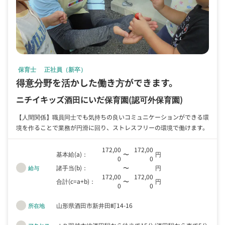
保育士
正社員（新卒）
得意分野を活かした働き方ができます。
ニチイキッズ酒田にいだ保育園
(認可外保育園)
【人間関係】職員同士でも気持ちの良いコミュニケーションができる環
境を作ることで業務が円滑に回り、ストレスフリーの環境で働けます。
172,00
172,00
基本給(a)：
〜
円
0
0
諸手当(b)：
〜
円
給与
172,00
172,00
合計(c=a+b)：
〜
円
0
0
山形県酒田市新井田町14-16
所在地