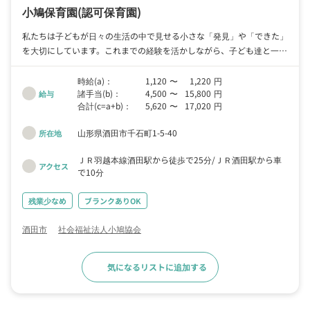
小鳩保育園
(認可保育園)
私たちは子どもが日々の生活の中で見せる小さな「発見」や「できた」
を大切にしています。これまでの経験を活かしながら、子ども達と一緒
に新しい発見を楽しみませんか。
時給(a)：
1,120
〜
1,220
円
諸手当(b)：
4,500
〜
15,800
円
給与
合計(c=a+b)：
5,620
〜
17,020
円
山形県酒田市千石町1-5-40
所在地
ＪＲ羽越本線酒田駅から徒歩で25分
ＪＲ酒田駅から車
アクセス
で10分
残業少なめ
ブランクありOK
酒田市
社会福祉法人小鳩協会
気になるリストに追加する
求人詳細へ