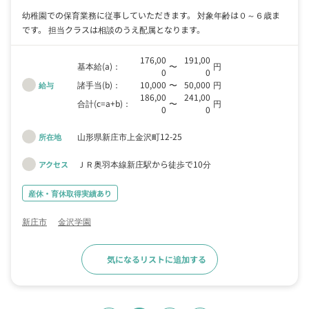
幼稚園での保育業務に従事していただきます。 対象年齢は０～６歳ま
です。 担当クラスは相談のうえ配属となります。
176,00
191,00
基本給(a)：
〜
円
0
0
諸手当(b)：
10,000
〜
50,000
円
給与
186,00
241,00
合計(c=a+b)：
〜
円
0
0
山形県新庄市上金沢町12-25
所在地
ＪＲ奥羽本線新庄駅から徒歩で10分
アクセス
産休・育休取得実績あり
新庄市
金沢学園
気になるリストに追加する
求人詳細へ