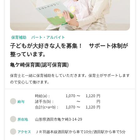
保育補助
パート・アルバイト
子どもが大好きな人を募集！ サポート体制が
整っています。
亀ケ崎保育園
(認可保育園)
保育士と一緒に保育補助をしていただきます。保育士がサポートします
ので安心して働けます。
時給(a)：
1,070
〜
1,120
円
諸手当(b)：
〜
円
給与
合計(c=a+b)：
1,070
〜
1,120
円
山形県酒田市亀ケ崎3-14-29
所在地
ＪＲ羽越本線酒田駅から車で10分
酒田駅から車で5分
アクセス