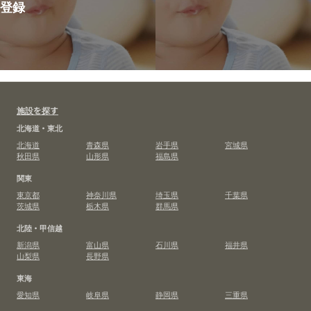
登録
施設を探す
北海道・東北
北海道
青森県
岩手県
宮城県
秋田県
山形県
福島県
関東
東京都
神奈川県
埼玉県
千葉県
茨城県
栃木県
群馬県
北陸・甲信越
新潟県
富山県
石川県
福井県
山梨県
長野県
東海
愛知県
岐阜県
静岡県
三重県