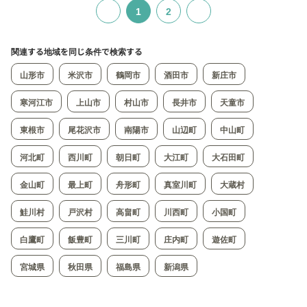
1
2
関連する地域を同じ条件で検索する
山形市
米沢市
鶴岡市
酒田市
新庄市
寒河江市
上山市
村山市
長井市
天童市
東根市
尾花沢市
南陽市
山辺町
中山町
河北町
西川町
朝日町
大江町
大石田町
金山町
最上町
舟形町
真室川町
大蔵村
鮭川村
戸沢村
高畠町
川西町
小国町
白鷹町
飯豊町
三川町
庄内町
遊佐町
宮城県
秋田県
福島県
新潟県