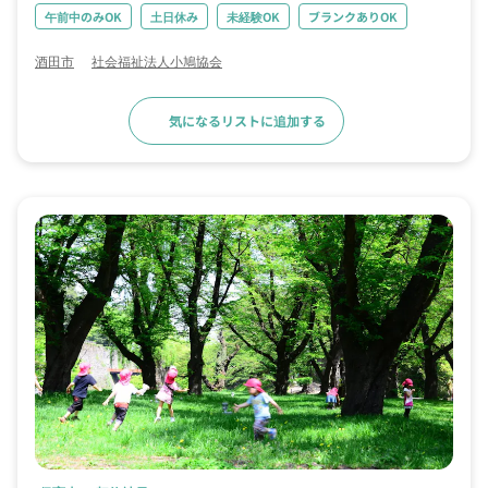
午前中のみOK
土日休み
未経験OK
ブランクありOK
酒田市
社会福祉法人小鳩協会
気になるリストに追加する
求人詳細へ