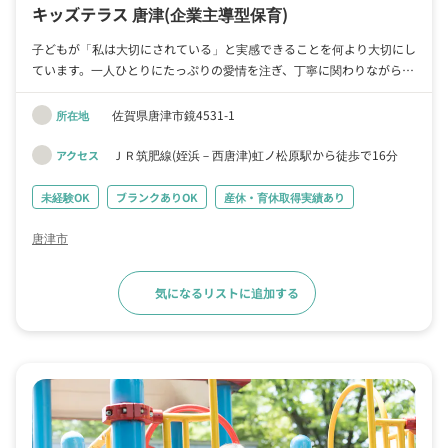
キッズテラス 唐津
(企業主導型保育)
子どもが「私は大切にされている」と実感できることを何より大切にし
ています。一人ひとりにたっぷりの愛情を注ぎ、丁寧に関わりながら、
その育ちを見守り、喜び、共に学ぶ保育園です。子どもも大人も、自分
らしく幸せに成長していける環境を目指しています。
佐賀県唐津市鏡4531-1
所在地
ＪＲ筑肥線(姪浜－西唐津)虹ノ松原駅から徒歩で16分
アクセス
未経験OK
ブランクありOK
産休・育休取得実績あり
唐津市
気になるリストに追加する
求人詳細へ