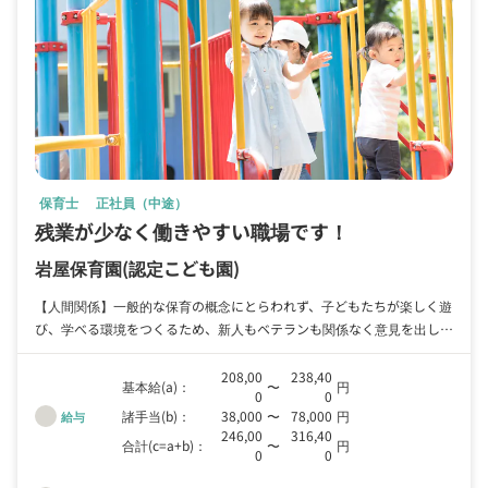
保育士
正社員（中途）
残業が少なく働きやすい職場です！
岩屋保育園
(認定こども園)
【人間関係】一般的な保育の概念にとらわれず、子どもたちが楽しく遊
び、学べる環境をつくるため、新人もベテランも関係なく意見を出し合
いながら働ける職場です。
208,00
238,40
基本給(a)：
〜
円
0
0
諸手当(b)：
38,000
〜
78,000
円
給与
246,00
316,40
合計(c=a+b)：
〜
円
0
0