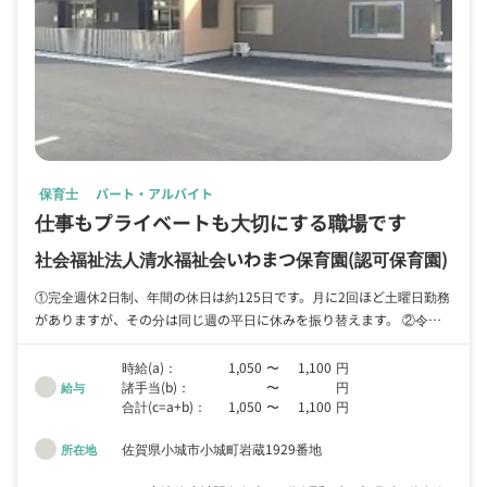
保育士
パート・アルバイト
仕事もプライベートも大切にする職場です
社会福祉法人清水福祉会いわまつ保育園
(認可保育園)
①完全週休2日制、年間の休日は約125日です。月に2回ほど土曜日勤務
がありますが、その分は同じ週の平日に休みを振り替えます。 ②令和5
年の職員(非常勤を含む)平均年休取得日数は12.3日です。年休の他にも
子の看護休暇、介護休暇、特別休暇(慶弔・災害)が有給であります ③残
時給(a)：
1,050
〜
1,100
円
諸手当(b)：
〜
円
業は正職で月平均4～5時間程度です。全て時間外手当が支給されます。
給与
合計(c=a+b)：
1,050
〜
1,100
円
サービス残業や持ち帰りはありません ④採用から数年は一人で担任や
保護者対応を行うことがないよう、ベテランの保育士がサポートする体
佐賀県小城市小城町岩蔵1929番地
所在地
制をとっています。全てのクラスで複数職員が担当しています ⑤事務
作業を削減するためにICTを活用しています。手書き文書の作成はほと