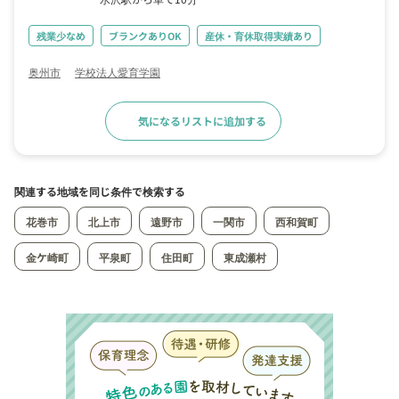
残業少なめ
ブランクありOK
産休・育休取得実績あり
奥州市
学校法人愛育学園
気になるリストに追加する
求人詳細へ
関連する地域を同じ条件で検索する
花巻市
北上市
遠野市
一関市
西和賀町
金ケ崎町
平泉町
住田町
東成瀬村