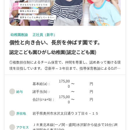
幼稚園教諭
正社員（新卒）
個性と向き合い、長所を伸ばす園です。
認定こども園ひがし幼稚園
(認定こども園)
①複数担任制によるチーム保育で、仲間を尊重し、認めあって働ける環
境を目指しています。 ②新卒～３年目まで、指導保育教諭によるOJTを
行います。 ③園内業務のICT化を絶賛推進中です。 ④2024年度は年2回
の園内集合研修を実施、外部研修も受講推進しています。 ⑤特別支援
175,00
基本給(a)：
〜
円
0
の必要なお子さんも受け入れています。 ⑥児童クラブも併設し、就学
諸手当(b)：
〜
円
給与
前～後も一貫した地域の子ども支援を行っています。
175,00
合計(c=a+b)：
〜
円
0
岩手県奥州市水沢太日通り３丁目６－１５
所在地
ＪＲ東北本線(一ノ関－盛岡)水沢駅から徒歩で16分
JR
アクセス
水沢駅から車で10分