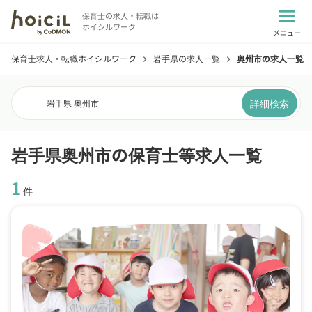
menu
保育士の求人・転職は
ホイシルワーク
メニュー
保育士求人・転職ホイシルワーク
岩手県の求人一覧
奥州市の求人一覧
chevron_right
chevron_right
詳細検索
岩手県 奥州市
岩手県奥州市の保育士等求人一覧
1
件