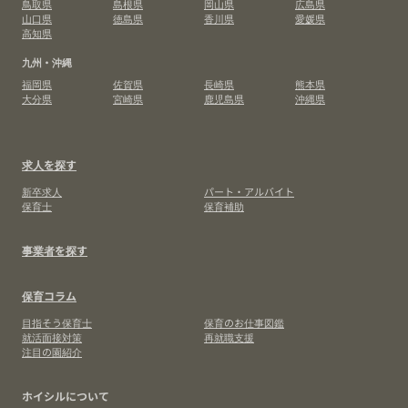
鳥取県
島根県
岡山県
広島県
山口県
徳島県
香川県
愛媛県
高知県
九州・沖縄
福岡県
佐賀県
長崎県
熊本県
大分県
宮崎県
鹿児島県
沖縄県
求人を探す
新卒求人
パート・アルバイト
保育士
保育補助
事業者を探す
保育コラム
目指そう保育士
保育のお仕事図鑑
就活面接対策
再就職支援
注目の園紹介
ホイシルについて