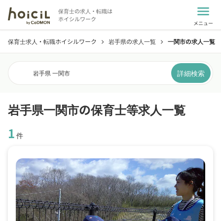
menu
保育士の求人・転職は
ホイシルワーク
メニュー
保育士求人・転職ホイシルワーク
岩手県の求人一覧
一関市の求人一覧
chevron_right
chevron_right
詳細検索
岩手県 一関市
岩手県一関市の保育士等求人一覧
1
件