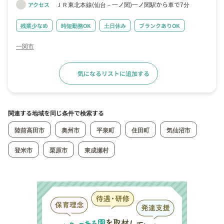
ＪＲ東北本線(仙台－一ノ関)一ノ関駅から車で7分
アクセス
残業少なめ
時短勤務OK
土日休み
ブランクありOK
一関市
気になるリストに追加する
求人詳細へ
関連する地域を同じ条件で検索する
陸前高田市
奥州市
平泉町
住田町
気仙沼市
登米市
栗原市
東成瀬村