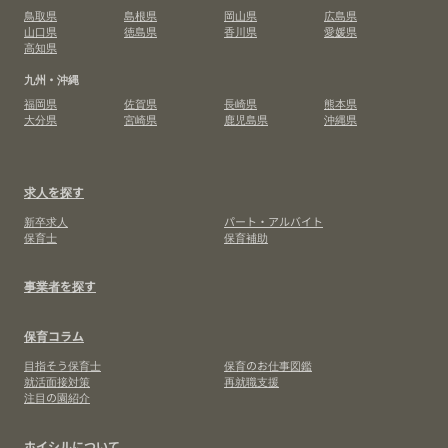
鳥取県
島根県
岡山県
広島県
山口県
徳島県
香川県
愛媛県
高知県
九州・沖縄
福岡県
佐賀県
長崎県
熊本県
大分県
宮崎県
鹿児島県
沖縄県
求人を探す
新卒求人
パート・アルバイト
保育士
保育補助
事業者を探す
保育コラム
目指そう保育士
保育のお仕事図鑑
就活面接対策
再就職支援
注目の園紹介
ホイシルについて