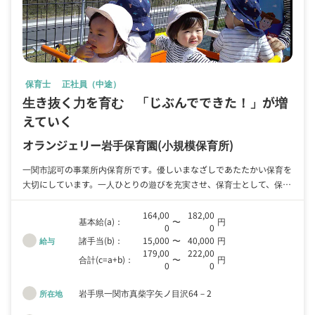
保育士
正社員（中途）
生き抜く力を育む 「じぶんでできた！」が増
えていく
オランジェリー岩手保育園
(小規模保育所)
一関市認可の事業所内保育所です。優しいまなざしであたたかい保育を
大切にしています。一人ひとりの遊びを充実させ、保育士として、保育
の仕事に注力できる園です。遊ぶ！食べる！を基本に園児も保育士も元
気に過ごせる環境を目指しています。
164,00
182,00
基本給(a)：
〜
円
0
0
諸手当(b)：
15,000
〜
40,000
円
給与
179,00
222,00
合計(c=a+b)：
〜
円
0
0
岩手県一関市真柴字矢ノ目沢64－2
所在地