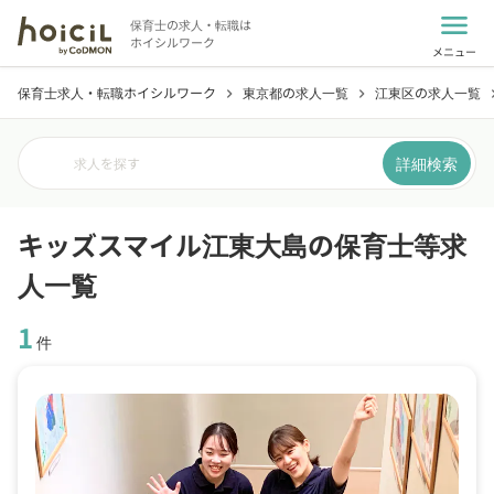
menu
保育士の求人・転職は
ホイシルワーク
メニュー
保育士求人・転職ホイシルワーク
東京都の求人一覧
江東区の求人一覧
chevron_right
chevron_right
chevro
詳細検索
求人を探す
キッズスマイル江東大島の保育士等求
人一覧
1
件