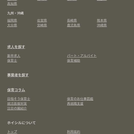
高知県
九州・沖縄
福岡県
佐賀県
長崎県
熊本県
大分県
宮崎県
鹿児島県
沖縄県
求人を探す
新卒求人
パート・アルバイト
保育士
保育補助
事業者を探す
保育コラム
目指そう保育士
保育のお仕事図鑑
就活面接対策
再就職支援
注目の園紹介
ホイシルについて
トップ
利用規約