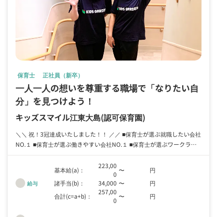
保育士
正社員（新卒）
一人一人の想いを尊重する職場で「なりたい自
分」を見つけよう！
キッズスマイル江東大島
(認可保育園)
＼＼ 祝！3冠達成いたしました！！ ／／ ■保育士が選ぶ就職したい会社
NO.１ ■保育士が選ぶ働きやすい会社NO.１ ■保育士が選ぶワークライ
フバランスがとれる会社NO.１ ※国際マーケティングリサーチ社調べ
223,00
基本給(a)：
〜
円
0
諸手当(b)：
34,000
〜
円
給与
257,00
合計(c=a+b)：
〜
円
0