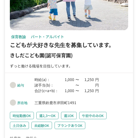
保育教諭
パート・アルバイト
こどもが大好きな先生を募集しています。
きしだこども園
(認可保育園)
ずっと働ける職場を目指しています。
時給(a)：
1,000
〜
1,250
円
諸手当(b)：
〜
円
給与
合計(c=a+b)：
1,000
〜
1,250
円
三重県鈴鹿市岸田町1491
所在地
時短勤務OK
週2,3〜OK
週1OK
午前中のみOK
土日休み
未経験OK
ブランクありOK
鈴鹿市
微笑会