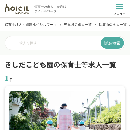
menu
保育士の求人・転職は
ホイシルワーク
メニュー
保育士求人・転職ホイシルワーク
三重県の求人一覧
鈴鹿市の求人一覧
chevron_right
chevron_right
chevro
詳細検索
求人を探す
きしだこども園の保育士等求人一覧
1
件