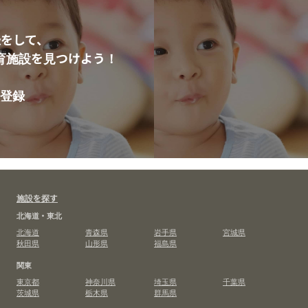
をして、
育施設を見つけよう！
登録
施設を探す
北海道・東北
北海道
青森県
岩手県
宮城県
秋田県
山形県
福島県
関東
東京都
神奈川県
埼玉県
千葉県
茨城県
栃木県
群馬県