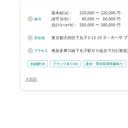
基本給(a)：
220,000
〜
220,000
円
諸手当(b)：
40,000
〜
60,000
円
給与
合計(c=a+b)：
260,000
〜
280,000
円
東京都大田区下丸子3-13-19 ラ・カーサ 
所在地
東急多摩川線下丸子駅から徒歩で3分
東急
アクセス
未経験OK
ブランクありOK
産休・育休取得実績あり
大田区