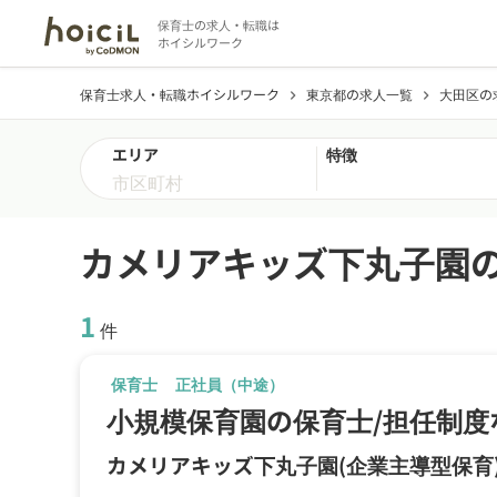
保育士の求人・転職は
ホイシルワーク
保育士求人・転職ホイシルワーク
東京都の求人一覧
大田区の
chevron_right
chevron_right
エリア
特徴
カメリアキッズ下丸子園
1
件
保育士
正社員（中途）
小規模保育園の保育士/担任制度
カメリアキッズ下丸子園
(企業主導型保育