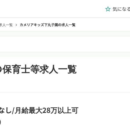
気にな
grade
求人一覧
カメリアキッズ下丸子園の求人一覧
chevron_right
の保育士等求人一覧
なし/月給最大28万以上可
)