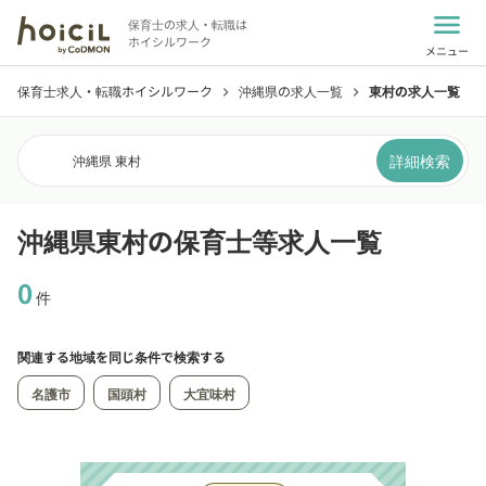
menu
保育士の求人・転職は
ホイシルワーク
メニュー
保育士求人・転職ホイシルワーク
沖縄県の求人一覧
東村の求人一覧
chevron_right
chevron_right
詳細検索
沖縄県 東村
沖縄県東村の保育士等求人一覧
0
件
関連する地域を同じ条件で検索する
名護市
国頭村
大宜味村