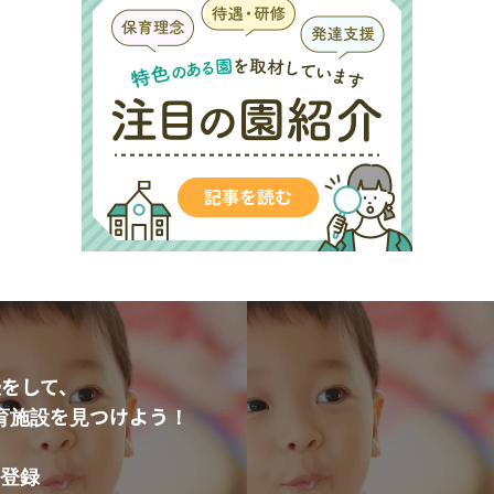
をして、
育施設を見つけよう！
登録