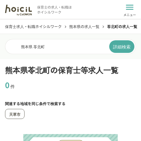
menu
保育士の求人・転職は
ホイシルワーク
メニュー
保育士求人・転職ホイシルワーク
熊本県の求人一覧
苓北町の求人一覧
chevron_right
chevron_right
詳細検索
熊本県 苓北町
熊本県苓北町の保育士等求人一覧
0
件
関連する地域を同じ条件で検索する
天草市