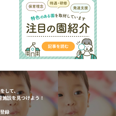
をして、
育施設を見つけよう！
登録