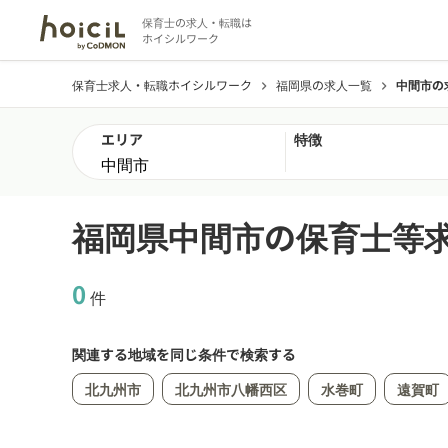
保育士の求人・転職は
ホイシルワーク
保育士求人・転職ホイシルワーク
福岡県の求人一覧
中間市の
chevron_right
chevron_right
エリア
特徴
福岡県中間市の保育士等
0
件
関連する地域を同じ条件で検索する
北九州市
北九州市八幡西区
水巻町
遠賀町