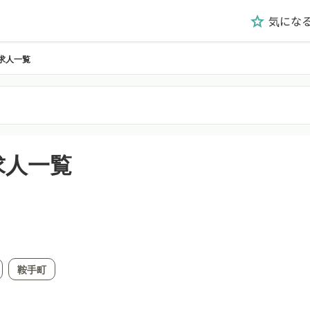
気にな
grade
求人一覧
求人一覧
鞍手町