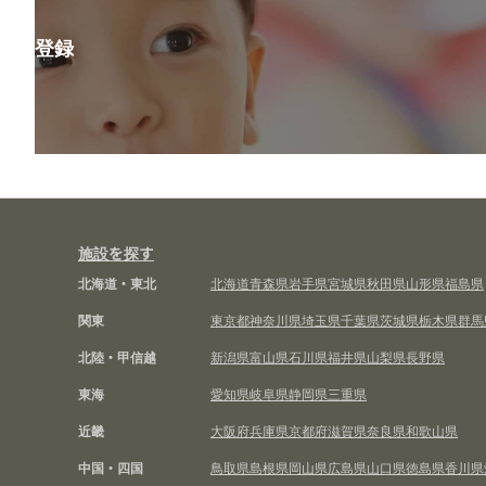
会員登録
施設を探す
北海道・東北
北海道
青森県
岩手県
宮城県
秋田県
山形県
福島県
関東
東京都
神奈川県
埼玉県
千葉県
茨城県
栃木県
群馬
北陸・甲信越
新潟県
富山県
石川県
福井県
山梨県
長野県
東海
愛知県
岐阜県
静岡県
三重県
近畿
大阪府
兵庫県
京都府
滋賀県
奈良県
和歌山県
中国・四国
鳥取県
島根県
岡山県
広島県
山口県
徳島県
香川県