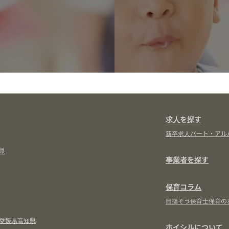
求人を探す
新卒求人
パート・アル
県
事業者を探す
保育コラム
目指そう保育士
保育の
愛媛県
高知県
ホイシルについて