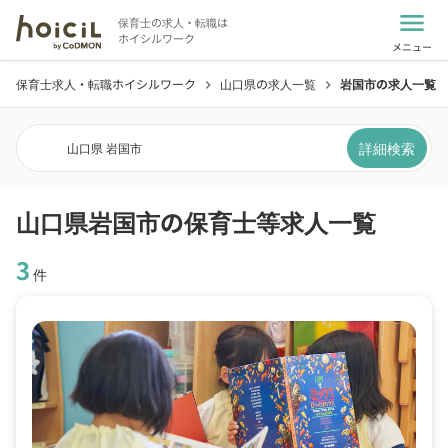
menu
保育士の求人・転職は
ホイシルワーク
メニュー
保育士求人・転職ホイシルワーク
山口県の求人一覧
岩国市の求人一覧
chevron_right
chevron_right
詳細検索
山口県 岩国市
山口県岩国市の保育士等求人一覧
3
件