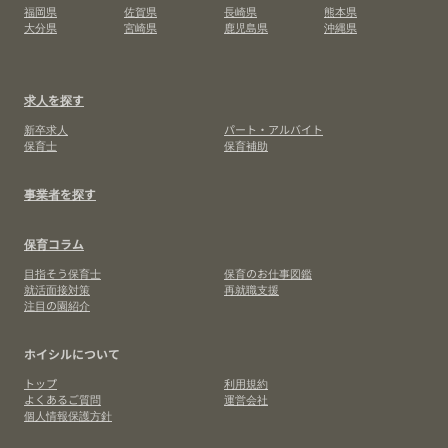
福岡県
佐賀県
長崎県
熊本県
大分県
宮崎県
鹿児島県
沖縄県
求人を探す
新卒求人
パート・アルバイト
保育士
保育補助
事業者を探す
保育コラム
目指そう保育士
保育のお仕事図鑑
就活面接対策
再就職支援
注目の園紹介
ホイシルについて
トップ
利用規約
よくあるご質問
運営会社
個人情報保護方針