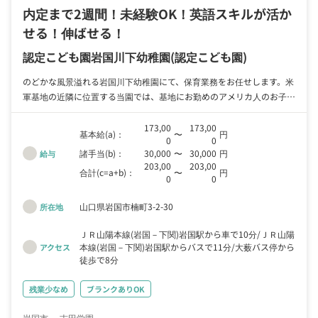
内定まで2週間！未経験OK！英語スキルが活か
せる！伸ばせる！
認定こども園岩国川下幼稚園
(認定こども園)
のどかな風景溢れる岩国川下幼稚園にて、保育業務をお任せします。米
軍基地の近隣に位置する当園では、基地にお勤めのアメリカ人のお子さ
んが多く（全体の3割程度）在籍しています。 当園は認定こども園とし
て、保育が必要なお子さんもそうでないお子さんも、同じ環境で健やか
173,00
173,00
基本給(a)：
〜
円
0
0
に生活しています。 幼稚園としての教育を提供しつつ、保育が必要な
諸手当(b)：
30,000
〜
30,000
円
給与
お子さんに対する保育環境も整備した、昨今の子育てニーズに合致した
203,00
203,00
保育サービスとして、保護者の皆様からもご好評です。 子どもに対し
合計(c=a+b)：
〜
円
0
0
て安心で安全な環境を構成しつつ、子どもの可能性や未来を拡げる、や
りがいあるお仕事です。
山口県岩国市楠町3-2-30
所在地
ＪＲ山陽本線(岩国－下関)岩国駅から車で10分
ＪＲ山陽
本線(岩国－下関)岩国駅からバスで11分
大薮バス停から
アクセス
徒歩で8分
残業少なめ
ブランクありOK
岩国市
吉田学園