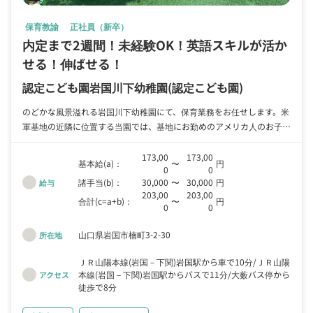
保育教諭
正社員（新卒）
内定まで2週間！未経験OK！英語スキルが活か
せる！伸ばせる！
認定こども園岩国川下幼稚園
(認定こども園)
のどかな風景溢れる岩国川下幼稚園にて、保育業務をお任せします。米
軍基地の近隣に位置する当園では、基地にお勤めのアメリカ人のお子さ
んが多く（全体の3割程度）在籍しています。 当園は認定こども園とし
て、保育が必要なお子さんもそうでないお子さんも、同じ環境で健やか
173,00
173,00
基本給(a)：
〜
円
0
0
に生活しています。 幼稚園としての教育を提供しつつ、保育が必要な
諸手当(b)：
30,000
〜
30,000
円
給与
お子さんに対する保育環境も整備した、昨今の子育てニーズに合致した
203,00
203,00
保育サービスとして、保護者の皆様からもご好評です。 子どもに対し
合計(c=a+b)：
〜
円
0
0
て安心で安全な環境を構成しつつ、子どもの可能性や未来を拡げる、や
りがいあるお仕事です。
山口県岩国市楠町3-2-30
所在地
ＪＲ山陽本線(岩国－下関)岩国駅から車で10分
ＪＲ山陽
本線(岩国－下関)岩国駅からバスで11分
大薮バス停から
アクセス
徒歩で8分