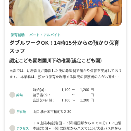
保育補助
パート・アルバイト
ダブルワークOK！14時15分からの預かり保育
スッフ
認定こども園岩国川下幼稚園
(認定こども園)
当園では、幼稚園児が降園した後に希望制で預かり保育を実施しており
ます。 本業務は、預かり保育を利用する園児の保護者の方がお迎えに
見えるまでの園内での保育をサポートしていただくものとなります。
預かり保育では、担任業務のように設定保育や行事の準備等、決まった
時給(a)：
1,100
〜
1,200
円
諸手当(b)：
〜
円
ことをすることはなく、園児が楽しく、安全に過ごせる環境づくりを担
給与
合計(c=a+b)：
1,100
〜
1,200
円
っていただきます。 平均すると、1日あたり20～30名の園児が預かり
保育を利用しており、2名の保育スタッフで担当します。
山口県岩国市楠町3-2-30
所在地
ＪＲ山陽本線(岩国－下関)岩国駅から車で10分
ＪＲ山陽
本線(岩国－下関)岩国駅からバスで11分
大薮バス停から
アクセス