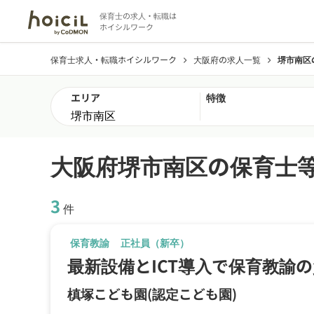
保育士の求人・転職は
ホイシルワーク
保育士求人・転職ホイシルワーク
大阪府の求人一覧
堺市南区
chevron_right
chevron_right
エリア
特徴
大阪府堺市南区の保育士
3
件
保育教諭
正社員（新卒）
最新設備とICT導入で保育教諭
槙塚こども園
(認定こども園)