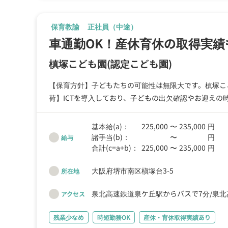
保育教諭
正社員（中途）
車通勤OK！産休育休の取得実績
槙塚こども園
(認定こども園)
【保育方針】子どもたちの可能性は無限大です。槙塚こ
荷】ICTを導入しており、子どもの出欠確認やお迎え
あいと保育について話ができる明るい職場です。
基本給(a)：
225,000
〜
235,000
円
諸手当(b)：
〜
円
給与
合計(c=a+b)：
225,000
〜
235,000
円
大阪府堺市南区槇塚台3-5
所在地
泉北高速鉄道泉ケ丘駅からバスで7分
泉北
アクセス
残業少なめ
時短勤務OK
産休・育休取得実績あり