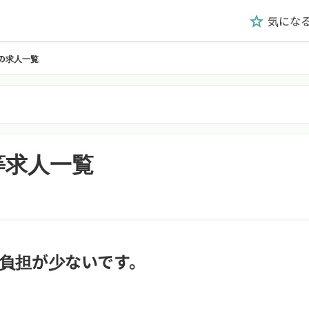
気にな
grade
の求人一覧
等求人一覧
の負担が少ないです。