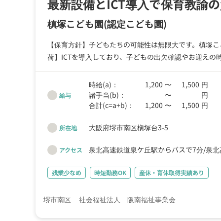
最新設備とICT導入で保育教諭
槙塚こども園
(認定こども園)
【保育方針】子どもたちの可能性は無限大です。槙塚こ
荷】ICTを導入しており、子どもの出欠確認やお迎え
あいと保育について話ができる明るい職場です。
時給(a)：
1,200
〜
1,500
円
諸手当(b)：
〜
円
給与
合計(c=a+b)：
1,200
〜
1,500
円
大阪府堺市南区槇塚台3-5
所在地
泉北高速鉄道泉ケ丘駅からバスで7分
泉北
アクセス
残業少なめ
時短勤務OK
産休・育休取得実績あり
堺市南区
社会福祉法人 阪南福祉事業会