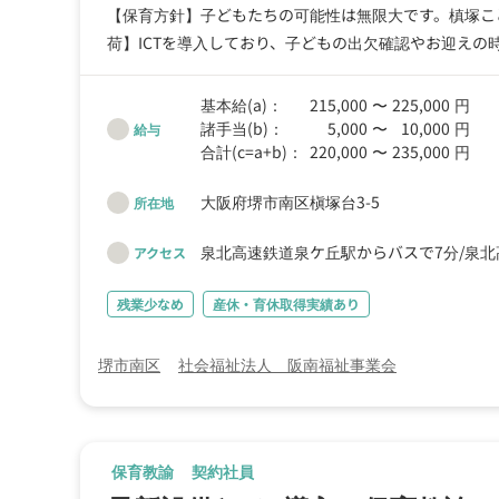
【保育方針】子どもたちの可能性は無限大です。槙塚こ
荷】ICTを導入しており、子どもの出欠確認やお迎え
あいと保育について話ができる明るい職場です。
基本給(a)：
215,000
〜
225,000
円
諸手当(b)：
5,000
〜
10,000
円
給与
合計(c=a+b)：
220,000
〜
235,000
円
大阪府堺市南区槇塚台3-5
所在地
泉北高速鉄道泉ケ丘駅からバスで7分
泉北
アクセス
残業少なめ
産休・育休取得実績あり
堺市南区
社会福祉法人 阪南福祉事業会
保育教諭
契約社員