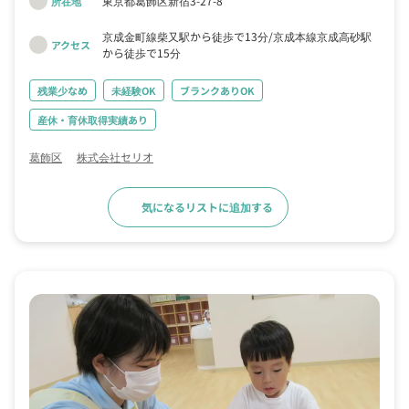
東京都葛飾区新宿3-27-8
所在地
でいただきたいと思います。
京成金町線柴又駅から徒歩で13分
京成本線京成高砂駅
アクセス
から徒歩で15分
残業少なめ
未経験OK
ブランクありOK
産休・育休取得実績あり
葛飾区
株式会社セリオ
気になるリストに追加する
求人詳細へ