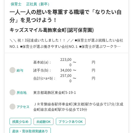
保育士
正社員（新卒）
一人一人の想いを尊重する職場で「なりたい自
分」を見つけよう！
キッズスマイル葛飾東金町
(認可保育園)
＼＼ 祝！3冠達成いたしました！！ ／／ ■保育士が選ぶ就職したい会社
NO.１ ■保育士が選ぶ働きやすい会社NO.１ ■保育士が選ぶワークライ
フバランスがとれる会社NO.１ ※国際マーケティングリサーチ社調べ
223,00
基本給(a)：
〜
円
0
諸手当(b)：
34,000
〜
円
給与
257,00
合計(c=a+b)：
〜
円
0
東京都葛飾区東金町5-19-1
所在地
ＪＲ常磐線各駅停車金町(東京都)駅から徒歩で17分
京成
アクセス
金町線京成金町駅から徒歩で19分
残業少なめ
未経験OK
ブランクありOK
産休・育休取得実績あり