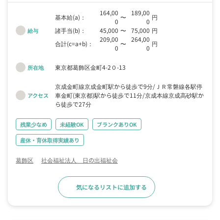
いながら働ける職場です。
164,00
189,00
基本給(a)：
〜
円
0
0
諸手当(b)：
45,000
〜
75,000
円
給与
209,00
264,00
合計(c=a+b)：
〜
円
0
0
東京都葛飾区金町4-2０-13
所在地
京成金町線京成金町駅から徒歩で9分
ＪＲ常磐線各駅停
車金町(東京都)駅から徒歩で11分
京成本線京成高砂駅か
アクセス
ら徒歩で27分
残業少なめ
未経験OK
ブランクありOK
産休・育休取得実績あり
葛飾区
社会福祉法人 日の出福祉会
気になるリストに追加する
求人詳細へ