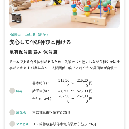
保育士
正社員（新卒）
安心して伸び伸びと働ける
亀有保育園
(認可保育園)
チームで支え合う体制があるため 先輩たちと協力しながら和やかに仕
事ができます 残業はなく 人間関係の良さと穏やかな雰囲気が自慢の
職場です ３方良しの方針で、職員が安心してのびのび働ける職場を合
言葉に 個人の困りごとは、みんなの困りごとと捉え、仕組みを考え
215,20
215,20
基本給(a)：
〜
円
0
0
る！取り組みをしています。 あなたの「これから」の成長を 園全体
諸手当(b)：
47,700
〜
52,700
円
給与
で全力で応援します まずはぜひ一度 園のあたたかい雰囲気を見学し
262,90
267,90
にいらしてください
合計(c=a+b)：
〜
円
0
0
東京都葛飾区亀有3-38-9
所在地
ＪＲ常磐線各駅停車亀有駅から徒歩で6分
アクセス