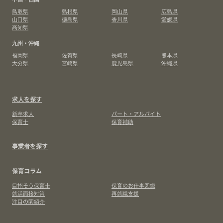
鳥取県
島根県
岡山県
広島県
山口県
徳島県
香川県
愛媛県
高知県
九州・沖縄
福岡県
佐賀県
長崎県
熊本県
大分県
宮崎県
鹿児島県
沖縄県
求人を探す
新卒求人
パート・アルバイト
保育士
保育補助
事業者を探す
保育コラム
目指そう保育士
保育のお仕事図鑑
就活面接対策
再就職支援
注目の園紹介