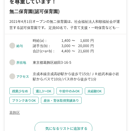
を尊重しています！
無二保育園
(認可保育園)
2021年4月1日オープンの無二保育園は、社会福祉法人和順福祉会が運
営する認可保育園です。 定員60名で、子育て支援・一時保育なども対
応しています。 ハンガリー保育を行っており、子どもたちの主体性を
尊重しているのが特徴。 子どもたちがのびのびと成長でき、未来に向
時給(a)：
1,400
〜
1,600
円
諸手当(b)：
3,000
〜
20,000
円
かって羽ばたいていけるようサポートします。 研修制度がありますの
給与
合計(c=a+b)：
4,400
〜
21,600
円
で、ハンガリー保育の経験がない方も安心です。
東京都葛飾区細田3-16-5
所在地
京成本線京成高砂駅から徒歩で15分
ＪＲ総武本線小岩
アクセス
駅からバスで10分
バス停から徒歩で1分
残業少なめ
週2,3〜OK
午前中のみOK
未経験OK
ブランクありOK
産休・育休取得実績あり
葛飾区
気になるリストに追加する
求人詳細へ