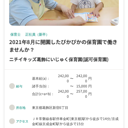
保育士
正社員（新卒）
2021年8月に開園したぴかぴかの保育園で働き
ませんか？
ニチイキッズ葛飾にいじゅく保育園
(認可保育園)
242,00
242,00
基本給(a)：
〜
円
0
0
諸手当(b)：
〜
15,000
円
給与
242,00
257,00
合計(c=a+b)：
〜
円
0
0
東京都葛飾区新宿6丁目
所在地
ＪＲ常磐線各駅停車金町(東京都)駅から徒歩で14分
京成
アクセス
金町線京成金町駅から徒歩で15分