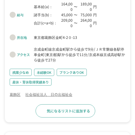
164,00
189,00
基本給(a)：
〜
円
0
0
諸手当(b)：
45,000
〜
75,000
円
給与
209,00
264,00
合計(c=a+b)：
〜
円
0
0
東京都葛飾区金町4-2０-13
所在地
京成金町線京成金町駅から徒歩で9分
ＪＲ常磐線各駅停
車金町(東京都)駅から徒歩で11分
京成本線京成高砂駅か
アクセス
ら徒歩で27分
残業少なめ
未経験OK
ブランクありOK
産休・育休取得実績あり
葛飾区
社会福祉法人 日の出福祉会
気になるリストに追加する
求人詳細へ