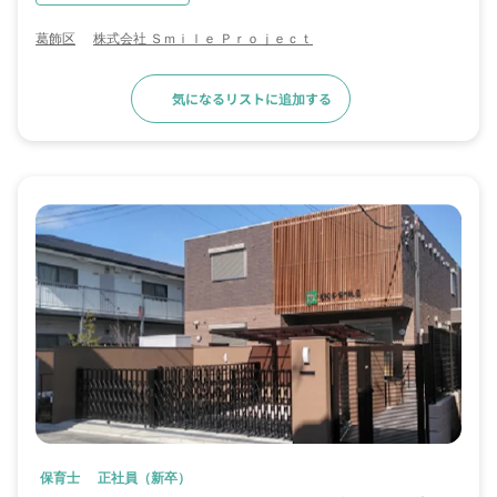
葛飾区
株式会社 Ｓｍｉｌｅ Ｐｒｏｊｅｃｔ
気になるリストに追加する
求人詳細へ
保育士
正社員（新卒）