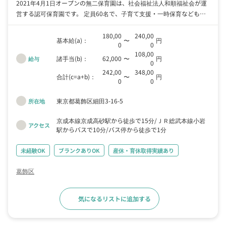
2021年4月1日オープンの無二保育園は、社会福祉法人和順福祉会が運
営する認可保育園です。 定員60名で、子育て支援・一時保育なども対
応しています。 ハンガリー保育を行っており、子どもたちの主体性を
尊重しているのが特徴。 子どもたちがのびのびと成長でき、未来に向
180,00
240,00
基本給(a)：
〜
円
0
0
かって羽ばたいていけるようサポートします。 研修制度がありますの
108,00
で、ハンガリー保育の経験がない方も安心です。
諸手当(b)：
62,000
〜
円
給与
0
242,00
348,00
合計(c=a+b)：
〜
円
0
0
東京都葛飾区細田3-16-5
所在地
京成本線京成高砂駅から徒歩で15分
ＪＲ総武本線小岩
アクセス
駅からバスで10分
バス停から徒歩で1分
未経験OK
ブランクありOK
産休・育休取得実績あり
葛飾区
気になるリストに追加する
求人詳細へ