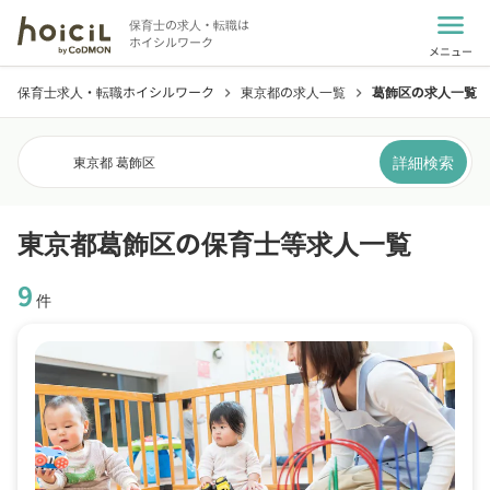
menu
保育士の求人・転職は
ホイシルワーク
メニュー
保育士求人・転職ホイシルワーク
東京都の求人一覧
葛飾区の求人一覧
chevron_right
chevron_right
詳細検索
東京都 葛飾区
東京都葛飾区の保育士等求人一覧
9
件