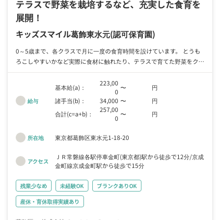
テラスで野菜を栽培するなど、充実した食育を
展開！
キッズスマイル葛飾東水元
(認可保育園)
0～5歳まで、各クラスで月に一度の食育時間を設けています。 とうも
ろこしやすいかなど実際に食材に触れたり、テラスで育てた野菜をクッ
キングで使用したり。 看護師による保健指導も積極的に実施し、保育
士はもちろん、他職種の先生と連携して保育を行っています。 ＼＼
223,00
基本給(a)：
〜
円
0
祝！3冠達成いたしました！！ ／／ ■保育士が選ぶ就職したい会社NO.
諸手当(b)：
34,000
〜
円
給与
１ ■保育士が選ぶ働きやすい会社NO.１ ■保育士が選ぶワークライフバ
257,00
ランスがとれる会社NO.１ ※国際マーケティングリサーチ社調べ
合計(c=a+b)：
〜
円
0
東京都葛飾区東水元1-18-20
所在地
ＪＲ常磐線各駅停車金町(東京都)駅から徒歩で12分
京成
アクセス
金町線京成金町駅から徒歩で15分
残業少なめ
未経験OK
ブランクありOK
産休・育休取得実績あり