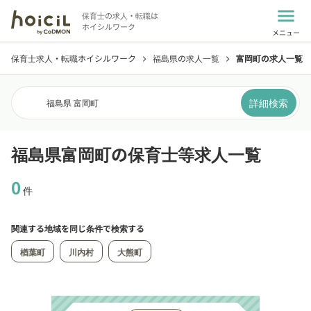
menu
保育士の求人・転職は
ホイシルワーク
メニュー
保育士求人・転職ホイシルワーク
福島県の求人一覧
富岡町の求人一覧
chevron_right
chevron_right
詳細検索
福島県 富岡町
福島県富岡町の保育士等求人一覧
0
件
関連する地域を同じ条件で検索する
楢葉町
川内村
大熊町