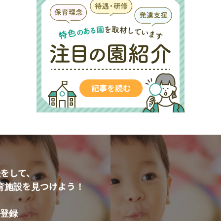
をして、
育施設を見つけよう！
登録