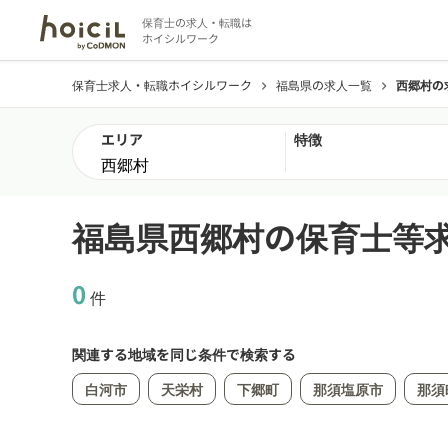
保育士の求人・転職は
ホイシルワーク
保育士求人・転職ホイシルワーク
福島県の求人一覧
西郷村の
chevron_right
chevron_right
エリア
特徴
福島県西郷村の保育士等
0
件
関連する地域を同じ条件で検索する
白河市
天栄村
下郷町
那須塩原市
那須