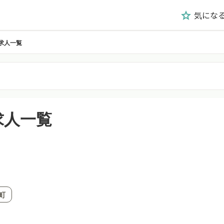
気にな
grade
求人一覧
求人一覧
町