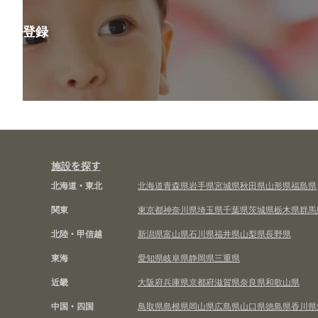
会員登録
施設を探す
北海道・東北
北海道
青森県
岩手県
宮城県
秋田県
山形県
福島県
関東
東京都
神奈川県
埼玉県
千葉県
茨城県
栃木県
群馬
北陸・甲信越
新潟県
富山県
石川県
福井県
山梨県
長野県
東海
愛知県
岐阜県
静岡県
三重県
近畿
大阪府
兵庫県
京都府
滋賀県
奈良県
和歌山県
中国・四国
鳥取県
島根県
岡山県
広島県
山口県
徳島県
香川県