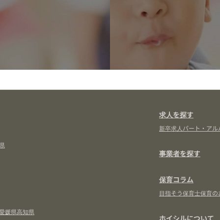
求人を探す
新卒求人
パート・アル
県
事業者を探す
保育コラム
目指そう保育士
保育の
愛媛県
高知県
ホイシルについて