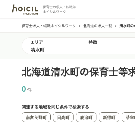
保育士の求人・転職は
ホイシルワーク
保育士求人・転職ホイシルワーク
北海道の求人一覧
清水町の
chevron_right
chevron_right
エリア
特徴
北海道清水町の保育士等
0
件
関連する地域を同じ条件で検索する
南富良野町
日高町
鹿追町
新得町
芽室