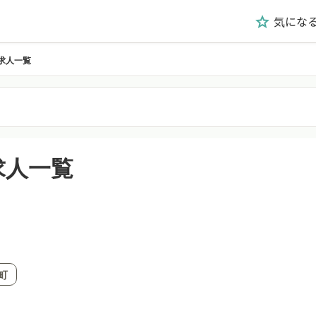
気にな
grade
求人一覧
求人一覧
町