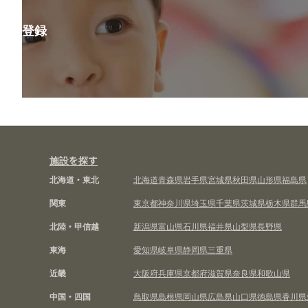
会員登録
施設を探す
北海道・東北
北海道
青森県
岩手県
宮城県
秋田県
山形県
福島県
関東
東京都
神奈川県
埼玉県
千葉県
茨城県
栃木県
群馬
北陸・甲信越
新潟県
富山県
石川県
福井県
山梨県
長野県
東海
愛知県
岐阜県
静岡県
三重県
近畿
大阪府
兵庫県
京都府
滋賀県
奈良県
和歌山県
中国・四国
鳥取県
島根県
岡山県
広島県
山口県
徳島県
香川県