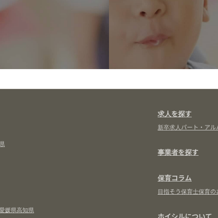
求人を探す
新卒求人
パート・アル
県
事業者を探す
保育コラム
目指そう保育士
保育の
愛媛県
高知県
ホイシルについて