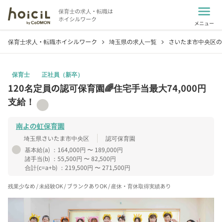
menu
保育士の求人・転職は
ホイシルワーク
メニュー
保育士求人・転職ホイシルワーク
埼玉県の求人一覧
さいたま市中央区の
chevron_right
chevron_right
保育士
正社員（新卒）
120名定員の認可保育園🌈住宅手当最大74,000円
支給！
南よの虹保育園
埼玉県さいたま市中央区
認可保育園
基本給(a)
：164,000円 〜 189,000円
諸手当(b)
：55,500円 〜 82,500円
合計(c=a+b)
：219,500円 〜 271,500円
残業少なめ / 未経験OK / ブランクありOK / 産休・育休取得実績あり