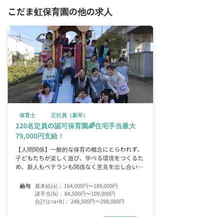
こだま虹保育園の他の求人
保育士
正社員（新卒）
120名定員の認可保育園🌈住宅手当最大
79,000円支給！
【人間関係】一般的な保育の概念にとらわれず、
子どもたちが楽しく遊び、学べる環境をつくるた
め、新人もベテランも関係なく意見を出し合いな
がら働ける職場です。
給与
基本給(a)：
164,000円
〜
189,000円
諸手当(b)：
84,500円
〜
109,000円
合計(c=a+b)：
248,500円
〜
298,000円