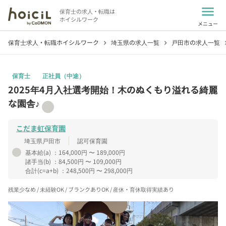
menu
保育士の求人・転職は
ホイシルワーク
メニュー
保育士求人・転職ホイシルワーク
埼玉県の求人一覧
戸田市の求人一覧
chevron_right
chevron_right
chevro
保育士
正社員（中途）
2025年4月入社選考開始！木のぬくもり溢れる綺麗
な園舎♪
こだま虹保育園
埼玉県戸田市
認可保育園
基本給(a)
：164,000円 〜 189,000円
諸手当(b)
：84,500円 〜 109,000円
合計(c=a+b)
：248,500円 〜 298,000円
残業少なめ / 未経験OK / ブランクありOK / 産休・育休取得実績あり