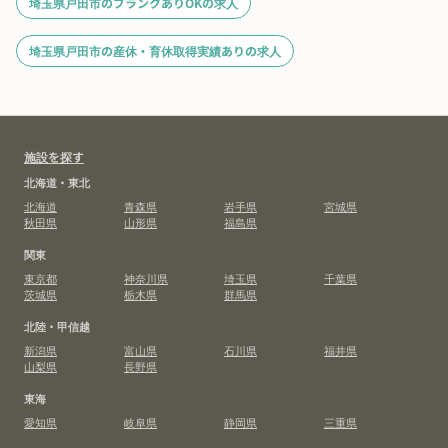
埼玉県戸田市のブランクありOKの求人
埼玉県戸田市の産休・育休取得実績ありの求人
施設を探す
北海道・東北
北海道
青森県
岩手県
宮城県
秋田県
山形県
福島県
関東
東京都
神奈川県
埼玉県
千葉県
茨城県
栃木県
群馬県
北陸・甲信越
新潟県
富山県
石川県
福井県
山梨県
長野県
東海
愛知県
岐阜県
静岡県
三重県