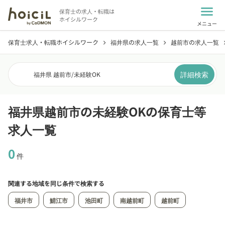
menu
保育士の求人・転職は
ホイシルワーク
メニュー
保育士求人・転職ホイシルワーク
福井県の求人一覧
越前市の求人一覧
chevron_right
chevron_right
chevro
詳細検索
福井県 越前市
/
未経験OK
福井県越前市の未経験OKの保育士等
求人一覧
0
件
関連する地域を同じ条件で検索する
福井市
鯖江市
池田町
南越前町
越前町