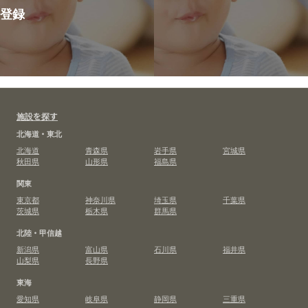
登録
施設を探す
北海道・東北
北海道
青森県
岩手県
宮城県
秋田県
山形県
福島県
関東
東京都
神奈川県
埼玉県
千葉県
茨城県
栃木県
群馬県
北陸・甲信越
新潟県
富山県
石川県
福井県
山梨県
長野県
東海
愛知県
岐阜県
静岡県
三重県