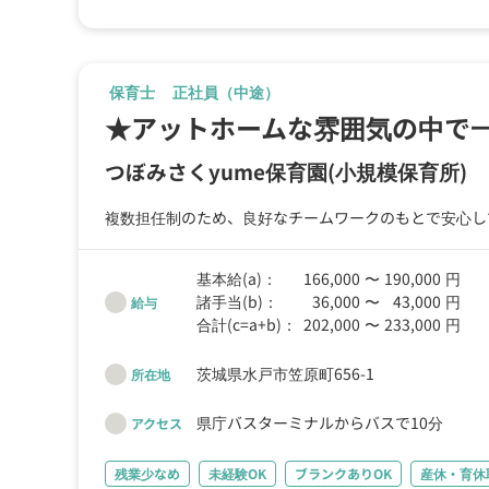
保育士
正社員（中途）
★アットホームな雰囲気の中で
つぼみさくyume保育園
(小規模保育所)
複数担任制のため、良好なチームワークのもとで安心し
基本給(a)：
166,000
〜
190,000
円
諸手当(b)：
36,000
〜
43,000
円
給与
合計(c=a+b)：
202,000
〜
233,000
円
茨城県水戸市笠原町656-1
所在地
県庁バスターミナルからバスで10分
アクセス
残業少なめ
未経験OK
ブランクありOK
産休・育休