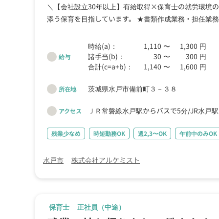
＼【会社設立30年以上】有給取得×保育士の就労環境の向上を目指す『働きやすさ抜群』の保育園／
添う保育を目指しています。 ★書類作成業務・担任業務
る環境】 ★研修費は園が全額負担OK 正社員もパート
な職場 ＜保育従事者の働きやすさを大事にしています＞ ・持ち帰り仕事ナシ！残業0です！ ・コドモンICTで書類業務などをシステム化。 園児との時間をたくさん取る為に業務効率化
時給(a)：
1,110
〜
1,300
円
を行っています。 ・給食は200円で利用OK ・パートス
諸手当(b)：
30
〜
300
円
給与
合計(c=a+b)：
1,140
〜
1,600
円
茨城県水戸市備前町３－３８
所在地
ＪＲ常磐線水戸駅からバスで5分
JR水戸
アクセス
残業少なめ
時短勤務OK
週2,3〜OK
午前中のみOK
水戸市
株式会社アルケミスト
保育士
正社員（中途）