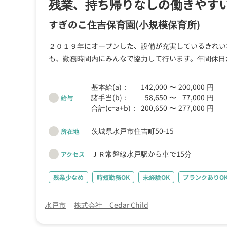
残業、持ち帰りなしの働きやす
すぎのこ住吉保育園
(小規模保育所)
２０１９年にオープンした、設備が充実しているきれい
も、勤務時間内にみんなで協力して行います。年間休日が多く、有給休暇も取り
ができます。ユニフォーム支給があるため、エプロンの
た保育園づくりを目指しています。 ※無料駐車場完備
基本給(a)：
142,000
〜
200,000
円
諸手当(b)：
58,650
〜
77,000
円
給与
合計(c=a+b)：
200,650
〜
277,000
円
茨城県水戸市住吉町50-15
所在地
ＪＲ常磐線水戸駅から車で15分
アクセス
残業少なめ
時短勤務OK
未経験OK
ブランクありO
水戸市
株式会社 Cedar Child