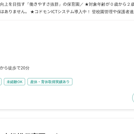
 ★対象年齢が０歳から２歳のお子様をお預かりする小規模保育園。こどもに寄り
はありません。 ★コドモンICTシステム導入中！ 登校園管理や保護者
も研修に参加してスキルアップも目指せる ★『未経験から保育士に』『
タッフも有給取得OK
駅から徒歩で20分
未経験OK
産休・育休取得実績あり