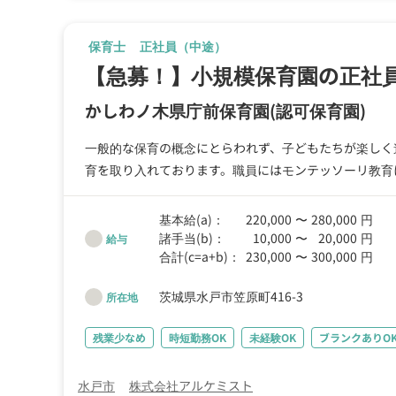
保育士
正社員（中途）
【急募！】小規模保育園の正社
かしわノ木県庁前保育園
(認可保育園)
一般的な保育の概念にとらわれず、子どもたちが楽しく
育を取り入れております。職員にはモンテッソーリ教育
基本給(a)：
220,000
〜
280,000
円
諸手当(b)：
10,000
〜
20,000
円
給与
合計(c=a+b)：
230,000
〜
300,000
円
茨城県水戸市笠原町416-3
所在地
残業少なめ
時短勤務OK
未経験OK
ブランクありO
水戸市
株式会社アルケミスト