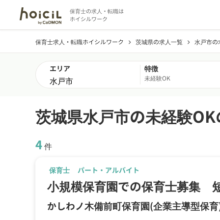
保育士の求人・転職は
ホイシルワーク
保育士求人・転職ホイシルワーク
茨城県の求人一覧
水戸市の
chevron_right
chevron_right
エリア
特徴
未経験OK
茨城県水戸市の未経験OK
4
件
保育士
パート・アルバイト
小規模保育園での保育士募集 短
かしわノ木備前町保育園
(企業主導型保育