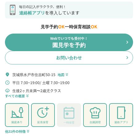
毎日の記入がラクラク、便利！
連絡帳アプリ
を導入しています
見学予約
OK
一時保育相談
OK
Webでいつでも受付中！
chevron_right
園見学を予約
お問い合わせ
chevron_right
茨城県水戸市住吉町50-15
location_on
地図
keyboard_double_arrow_down
平日 7:30~19:00
土曜 7:30~19:00
schedule
生後2ヶ月未満〜2歳児クラス
child_care
すべての概要
keyboard_double_arrow_down
園庭あり
延長保育
自園調理
連絡アプリ
一時保育
他31件の特徴
keyboard_double_arrow_down