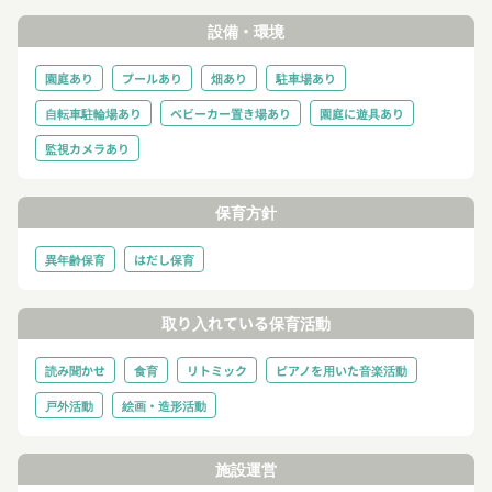
設備・環境
園庭あり
プールあり
畑あり
駐車場あり
自転車駐輪場あり
ベビーカー置き場あり
園庭に遊具あり
監視カメラあり
保育方針
異年齢保育
はだし保育
取り入れている保育活動
読み聞かせ
食育
リトミック
ピアノを用いた音楽活動
戸外活動
絵画・造形活動
施設運営