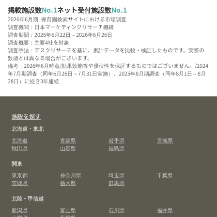
掲載施設数
No.1
ネット受付施設数
No.1
2026年6月期_保育園検索サイトにおける市場調査
調査機関：日本マーケティングリサーチ機構
調査期間：2026年6月22日～2026年6月26日
調査概要：主要4社を対象
調査手法：デスクリサーチを基に、累計データを比較・検証したものです。実際の
数値とは異なる場合がございます。
備考：2026年6月時点/効果効能等や優位性を保証するものではございません。/2024
年7月期調査（同年6月26日～7月31日実施）、2025年8月期調査（同年8月1日～8月
28日）に続き3年連続
施設を探す
北海道・東北
北海道
青森県
岩手県
宮城県
秋田県
山形県
福島県
関東
東京都
神奈川県
埼玉県
千葉県
茨城県
栃木県
群馬県
北陸・甲信越
新潟県
富山県
石川県
福井県