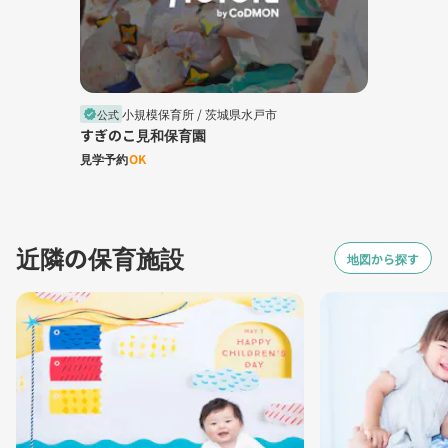
小規模保育所 /
茨城県水戸市
公式
verified
すぎのこ見和保育園
見学予約
OK
近隣の保育施設
地図から探す