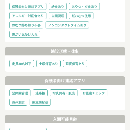
保護者向け連絡アプリ
給食あり
おやつ・夕食あり
アレルギー対応食あり
自園調理
紙おむつ使用
おむつ持ち帰り不要
ノンコンタクトタイムあり
障がい児受け入れ
施設形態・体制
定員30名以下
土曜保育あり
延長保育あり
保護者向け連絡アプリ
登降園管理
連絡帳
写真共有・販売
お昼寝チェック
身体測定
献立表配信
入園可能月齢