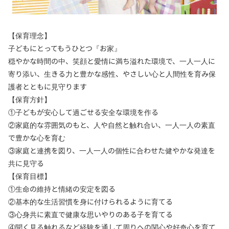
【保育理念】
子どもにとってもうひとつ『お家』
穏やかな時間の中、笑顔と愛情に満ち溢れた環境で、一人一人に
寄り添い、生きる力と豊かな感性、やさしい心と人間性を育み保
護者とともに見守ります
【保育方針】
①子どもが安心して過ごせる安全な環境を作る
②家庭的な雰囲気のもと、人や自然と触れ合い、一人一人の素直
で豊かな心を育む
③家庭と連携を図り、一人一人の個性に合わせた健やかな発達を
共に見守る
【保育目標】
①生命の維持と情緒の安定を図る
②基本的な生活習慣を身に付けられるように育てる
③心身共に素直で健康な思いやりのある子を育てる
④聞く見る触れるなど経験を通して周りへの関心や好奇心を育て