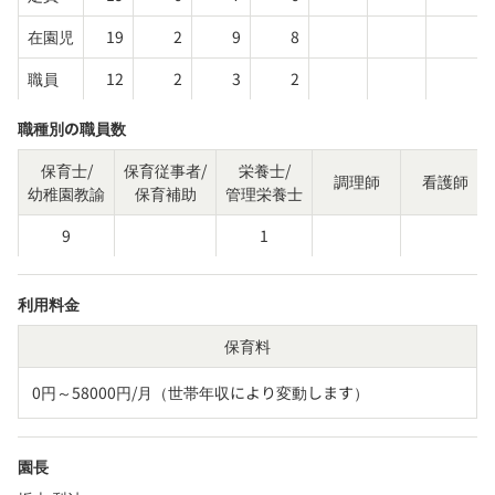
在園児
19
2
9
8
職員
12
2
3
2
職種別の職員数
保育士/
保育従事者/
栄養士/
調理師
看護師
幼稚園教諭
保育補助
管理栄養士
9
1
利用料金
保育料
0円～58000円/月（世帯年収により変動します）
園長