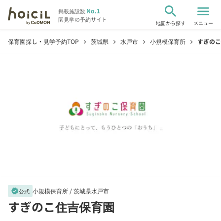
search
menu
No.1
掲載施設数
園見学の予約サイト
地図から探す
メニュー
保育園探し・見学予約TOP
茨城県
水戸市
小規模保育所
すぎのこ
chevron_right
chevron_right
chevron_right
chevron_right
小規模保育所 /
茨城県水戸市
verified
公式
すぎのこ住吉保育園