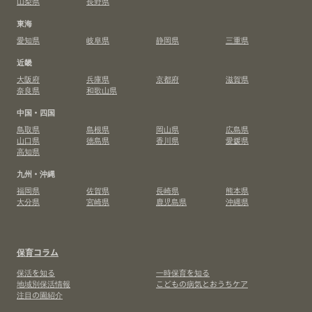
山梨県
長野県
東海
愛知県
岐阜県
静岡県
三重県
近畿
大阪府
兵庫県
京都府
滋賀県
奈良県
和歌山県
中国・四国
鳥取県
島根県
岡山県
広島県
山口県
徳島県
香川県
愛媛県
高知県
九州・沖縄
福岡県
佐賀県
長崎県
熊本県
大分県
宮崎県
鹿児島県
沖縄県
保育コラム
保活を知る
一時保育を知る
地域別保活情報
こどもの病気とおうちケア
注目の園紹介